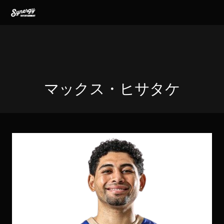
Skip
Skip
Skip
MENU
to
to
to
primary
main
footer
navigation
content
マックス・ヒサタケ