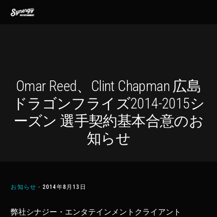
Skip
Skip
Skip
MENU
to
to
to
primary
main
footer
navigation
content
Omar Reed、Clint Chapman 広島
ドラゴンフライズ2014-2015シ
ーズン 選手契約基本合意のお
知らせ
お知らせ
·
2014年8月13日
弊社シナジー・エンタテインメントクライアント