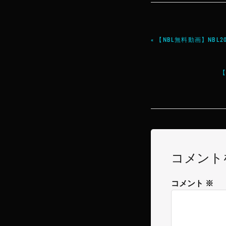
« 【NBL無料動画】NBL
【
コメント
コメント
※