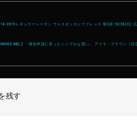
2014-2015レギュラーシーズン ウェスタンカンファレンス 第3節 10/26(日)
INSIDE NBL】「帰化申請に至ったシンプルな思い」 アイラ・ブラウン（日
を残す