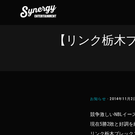
Skip
Skip
Skip
to
to
to
primary
main
footer
navigation
content
【リンク栃木ブ
お知らせ
·
2014年11月2
競争激しいNBLイ
現在5勝2敗と好調を
リンク栃木ブレック