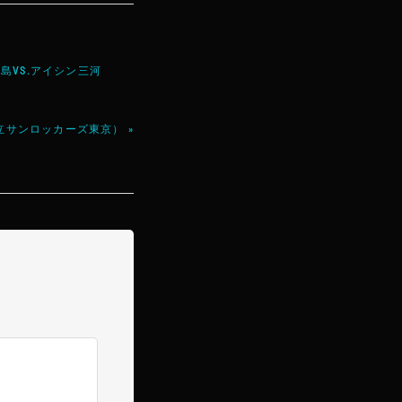
 広島VS.アイシン三河
立サンロッカーズ東京） »