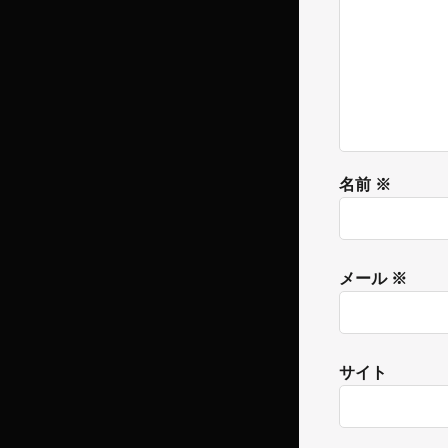
名前
※
メール
※
サイト