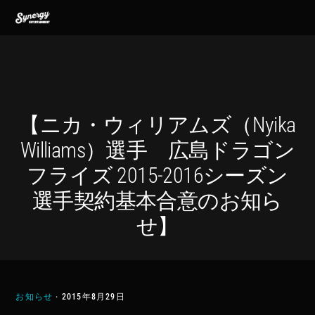
Skip
Skip
Skip
MENU
to
to
to
primary
main
footer
navigation
content
【ニカ・ウィリアムズ（Nyika
Williams）選手 広島ドラゴン
フライズ 2015-2016シーズン
選手契約基本合意のお知ら
せ】
お知らせ
·
2015年8月29日