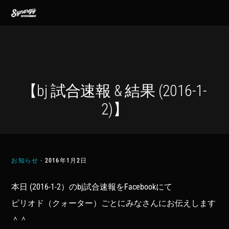
Skip
Skip
Skip
MENU
to
to
to
primary
main
footer
navigation
content
【bj 試合速報 & 結果 (2016-1-
2)】
お知らせ
·
2016年1月2日
本日 (2016-1-2）のbj試合速報をFacebookにて
ピリオド（クォーター）ごとにみなさんにお伝えします
＾＾