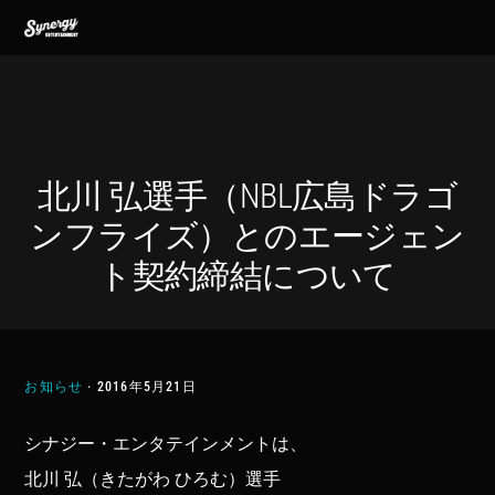
Skip
Skip
Skip
MENU
to
to
to
primary
main
footer
navigation
content
北川 弘選手（NBL広島ドラゴ
ンフライズ）とのエージェン
ト契約締結について
お知らせ
·
2016年5月21日
シナジー・エンタテインメントは、
北川 弘（きたがわ ひろむ）選手