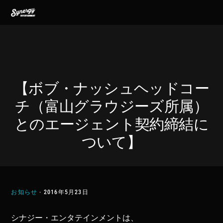
Skip
Skip
Skip
MENU
to
to
to
primary
main
footer
navigation
content
【ボブ・ナッシュヘッドコー
チ（富山グラウジーズ所属）
とのエージェント契約締結に
ついて】
お知らせ
·
2016年5月23日
シナジー・エンタテインメントは、