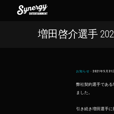
Skip
Skip
Skip
to
to
to
primary
main
footer
navigation
content
増田啓介選手 20
お知らせ
·
2021年5月31
弊社契約選手である増
ました。
引き続き増田選手に