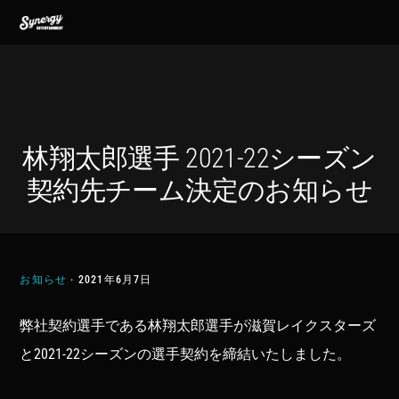
Skip
Skip
Skip
MENU
to
to
to
primary
main
footer
navigation
content
林翔太郎選手 2021-22シーズン
契約先チーム決定のお知らせ
お知らせ
·
2021年6月7日
弊社契約選手である林翔太郎選手が滋賀レイクスターズ
と2021-22シーズンの選手契約を締結いたしました。