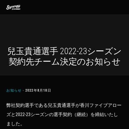
Skip
Skip
Skip
MENU
to
to
to
primary
main
footer
navigation
content
兒玉貴通選手 2022-23シーズン
契約先チーム決定のお知らせ
お知らせ
·
2022年8月18日
弊社契約選手である兒玉貴通選手が香川ファイブアロー
ズと2022-23シーズンの選手契約（継続）を締結いたし
ました。