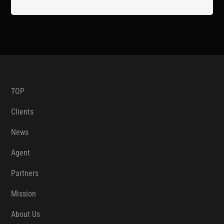
TOP
Clients
News
Agent
Partners
Mission
About Us