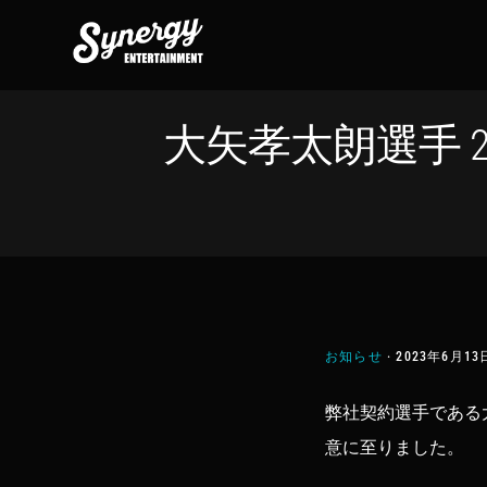
Skip
Skip
Skip
to
to
to
primary
main
footer
navigation
content
大矢孝太朗選手 2
お知らせ
·
2023年6月13
弊社契約選手である大
意に至りました。