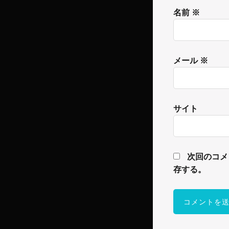
名前
※
メール
※
サイト
次回のコメ
存する。